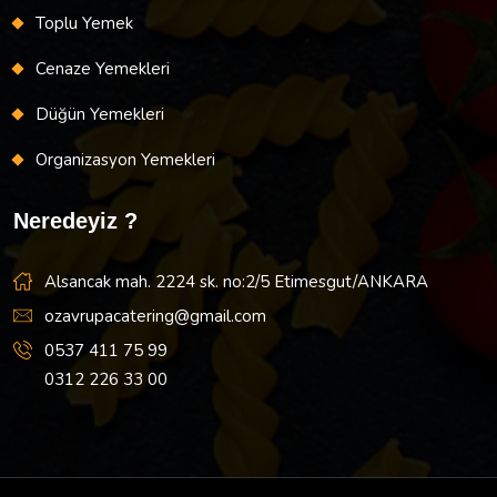
Toplu Yemek
Cenaze Yemekleri
Düğün Yemekleri
Organizasyon Yemekleri
Neredeyiz ?
Alsancak mah. 2224 sk. no:2/5 Etimesgut/ANKARA
ozavrupacatering@gmail.com
0537 411 75 99
0312 226 33 00